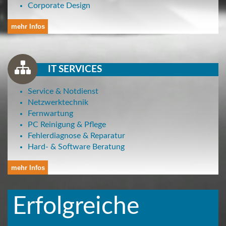
Corporate Design
mehr Infos
IT SERVICES
Service & Notdienst
Netzwerktechnik
Fernwartung
PC Reinigung & Pflege
Fehlerdiagnose & Reparatur
Hard- & Software Beratung
mehr Infos
Erfolgreiche